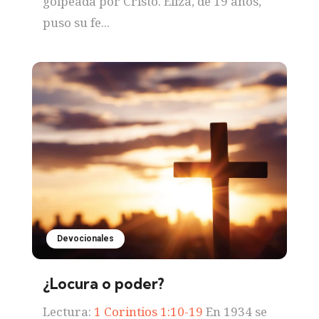
golpeada por Cristo. Eliza, de 19 años,
puso su fe...
Devocionales
¿Locura o poder?
Lectura:
1 Corintios 1:10-19
En 1934 se