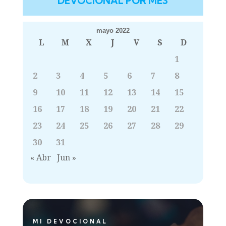
DEVOCIONAL POR MES
mayo 2022
L
M
X
J
V
S
D
1
2
3
4
5
6
7
8
9
10
11
12
13
14
15
16
17
18
19
20
21
22
23
24
25
26
27
28
29
30
31
« Abr
Jun »
MI DEVOCIONAL