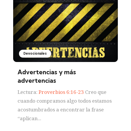
Devocionales
Advertencias y más
advertencias
Lectura:
Proverbios 6:16-23
Creo que
cuando compramos algo todos estamos
acostumbrados a encontrar la frase
“aplican...