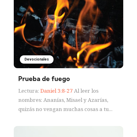
Devocionales
Prueba de fuego
Lectura:
Daniel 3:8-27
Al leer los
nombres: Ananías, Misael y Azarías,
quizás no vengan muchas cosas a tu...