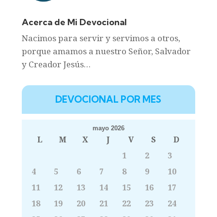
Acerca de Mi Devocional
Nacimos para servir y servimos a otros,
porque amamos a nuestro Señor, Salvador
y Creador Jesús…
DEVOCIONAL POR MES
mayo 2026
L
M
X
J
V
S
D
1
2
3
4
5
6
7
8
9
10
11
12
13
14
15
16
17
18
19
20
21
22
23
24