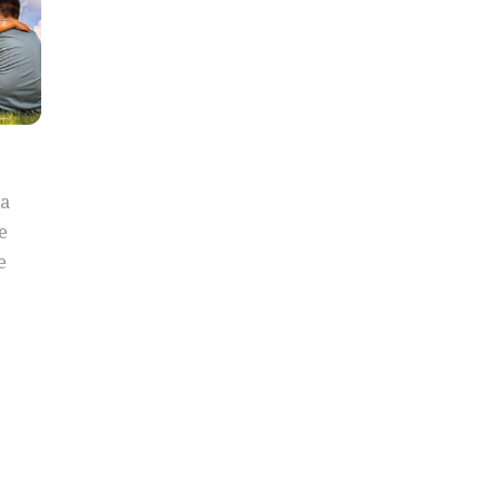
a
e
e