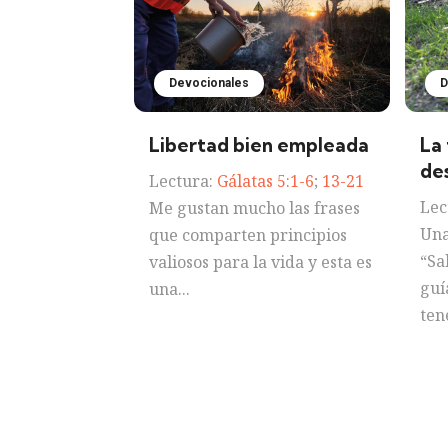
Devocionales
D
Libertad bien empleada
La
de
Lectura:
Gálatas 5:1-6
;
13-21
Lec
Me gustan mucho las frases
Una
que comparten principios
“Sa
valiosos para la vida y esta es
guí
una...
ten