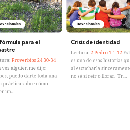
evocionales
Devocionales
 fórmula para el
Crisis de identidad
sastre
Lectura:
2 Pedro 1:1-12
Est
tura:
Proverbios 24:30-34
es una de esas historias qu
 vez alguien me dijo:
al escucharla sincerament
bes, puedo darte toda una
no sé si reír o llorar. Un...
a práctica sobre cómo
er un...