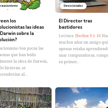
reacionismo
Devocionales
reen los
El Director tras
lucionistas las ideas
bastidores
 Darwin sobre la
Lectura:
Hechos 9:1-16
Ha
olución?
muchos años un amigo qu
acionismo Son pocas las
apenas estaba aprendiend
sonas que han leído
usar computadoras, comp
lmente la obra de Darwin,
su primer...
 lo hicieran, se
prenderían al...