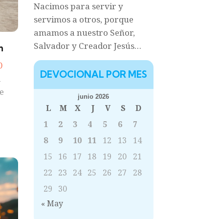
Nacimos para servir y
servimos a otros, porque
amamos a nuestro Señor,
Salvador y Creador Jesús…
n
0
DEVOCIONAL POR MES
l
e
junio 2026
L
M
X
J
V
S
D
1
2
3
4
5
6
7
8
9
10
11
12
13
14
15
16
17
18
19
20
21
22
23
24
25
26
27
28
29
30
« May