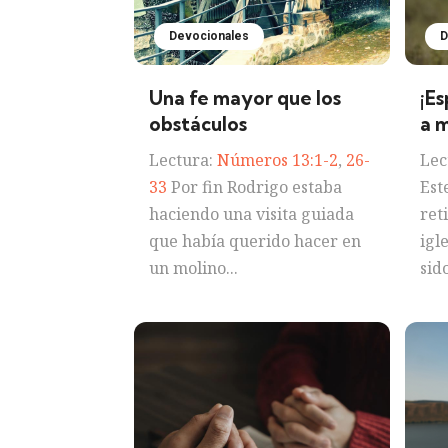
Devocionales
D
Una fe mayor que los
¡E
obstáculos
a 
Lectura:
Números 13:1-2
,
26-
Lec
33
Por fin Rodrigo estaba
Est
haciendo una visita guiada
ret
que había querido hacer en
igl
un molino...
sido