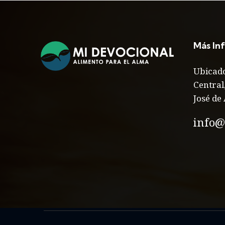
Más In
Ubicado
Central
José de 
info@