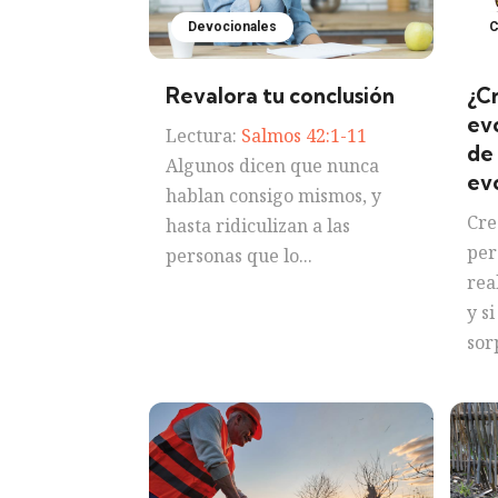
Devocionales
C
Revalora tu conclusión
¿C
evo
Lectura:
Salmos 42:1-11
de
Algunos dicen que nunca
ev
hablan consigo mismos, y
Cre
hasta ridiculizan a las
per
personas que lo...
rea
y si
sor