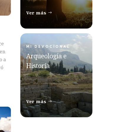
Ver más
ce
MI DEVOCIONAL
ien
Arqueología e
o a
Historía
ró
Ver más