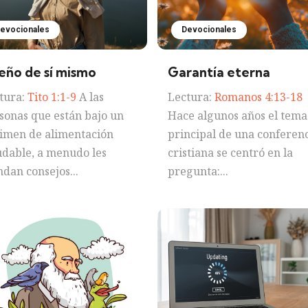
evocionales
Devocionales
eño de sí mismo
Garantía eterna
tura:
Tito 1:1-9
A las
Lectura:
Romanos 4:13-18
sonas que están bajo un
Hace algunos años el tema
imen de alimentación
principal de una conferen
udable, a menudo les
cristiana se centró en la
ndan consejos...
pregunta:...