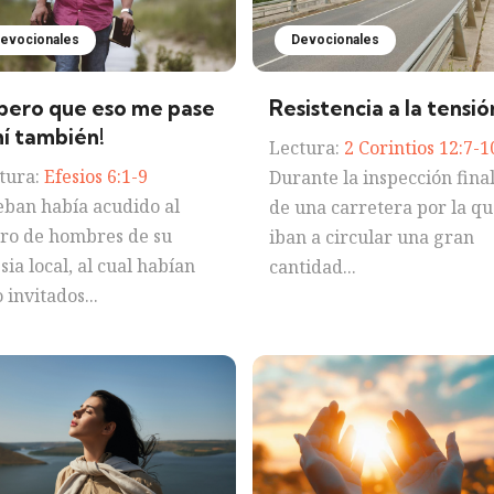
evocionales
Devocionales
spero que eso me pase
Resistencia a la tensió
mí también!
Lectura:
2 Corintios 12:7-1
tura:
Efesios 6:1-9
Durante la inspección fina
eban había acudido al
de una carretera por la qu
iro de hombres de su
iban a circular una gran
esia local, al cual habían
cantidad...
 invitados...