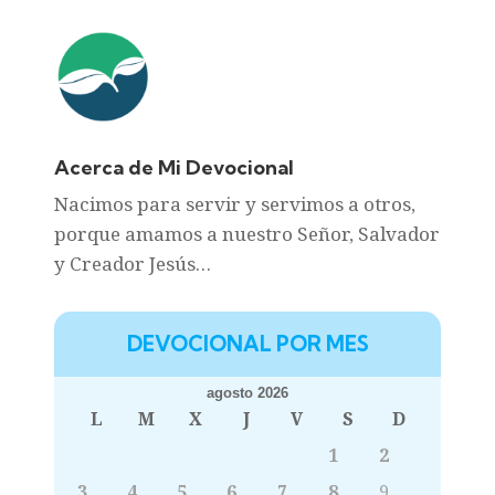
Acerca de Mi Devocional
Nacimos para servir y servimos a otros,
porque amamos a nuestro Señor, Salvador
y Creador Jesús…
DEVOCIONAL POR MES
agosto 2026
L
M
X
J
V
S
D
1
2
3
4
5
6
7
8
9