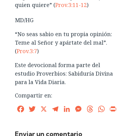
quien quiere” (
Prov.3:11-12
)
MD/HG
“No seas sabio en tu propia opinión:
Teme al Señor y apártate del mal”.
(
Prov.3:7
)
Este devocional forma parte del
estudio Proverbios: Sabiduría Divina
para la Vida Diaria.
Compartir en:
Facebook
Twitter
X
Telegram
LinkedIn
Messenger
Threads
WhatsApp
Print
Enviar un comentario