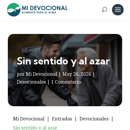
Sin sentido y al azar
por
Mi Devocional
|
May 26, 2026
|
Devocionales
|
1 Comentario
Mi Devocional
|
Entradas
|
Devocionales
|
Sin sentido y al azar