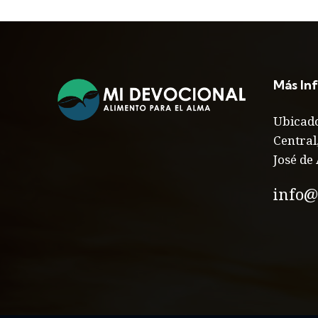
Más In
Ubicado
Central
José de 
info@