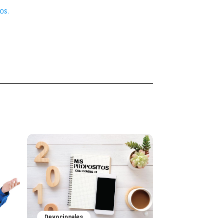
os.
Devocionales