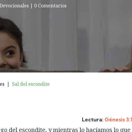
Devocionales
|
0 Comentarios
es
|
Sal del escondite
Lectura:
Génesis 3:
go del escondite, y mientras lo hacíamos lo que