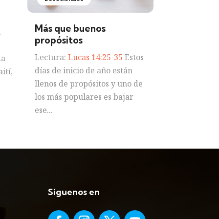
Más que buenos
n
propósitos
Lectura:
Lucas 14:25-35
Estos
da
días de inicio de año están
ití,
llenos de propósitos y uno de
los más populares es bajar
ese...
Síguenos en