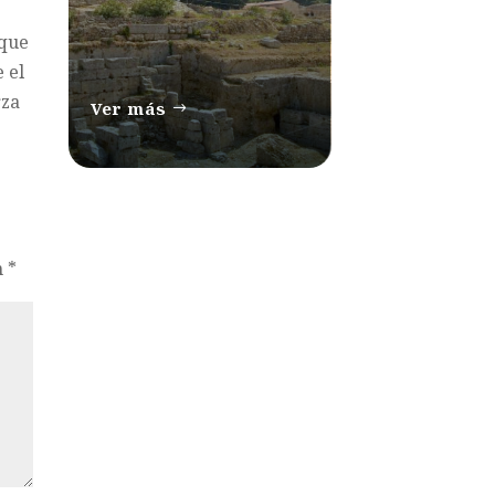
 que
 el
rza
Ver más
n
*