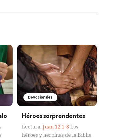
Devocionales
alo
Héroes sorprendentes
y
Lectura:
Juan 12:1-8
Los
s
héroes y heroínas de la Biblia