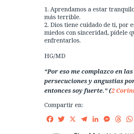
Aprendamos a estar tranquilo
más terrible.
Dios tiene cuidado de ti, por 
miedos con sinceridad, pídele 
enfrentarlos.
HG/MD
“Por eso me complazco en las 
persecuciones y angustias por
entonces soy fuerte.” (
2 Corin
Compartir en:
Facebook
Twitter
X
Telegram
LinkedIn
Messenge
Thre