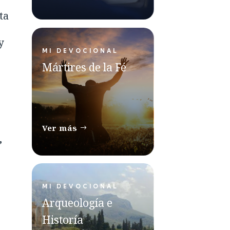
ta
y
MI DEVOCIONAL
Mártires de la Fé
Ver más
,
MI DEVOCIONAL
Arqueología e
Historía