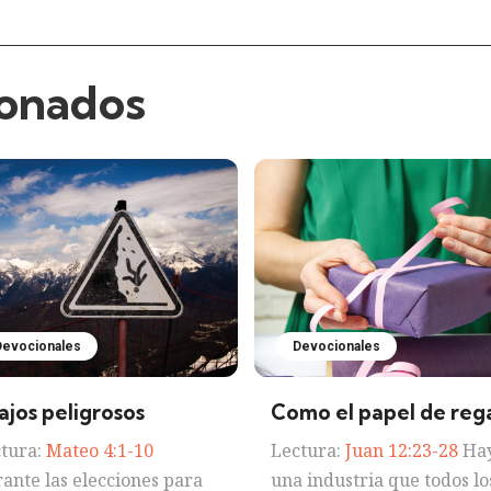
ionados
Devocionales
Devocionales
ajos peligrosos
Como el papel de reg
tura:
Mateo 4:1-10
Lectura:
Juan 12:23-28
Ha
ante las elecciones para
una industria que todos lo