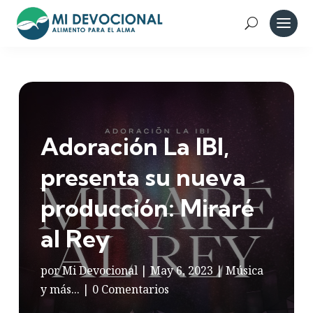
Adoración La IBI,
presenta su nueva
producción: Miraré
al Rey
por
Mi Devocional
|
May 6, 2023
|
Música
y más...
|
0 Comentarios