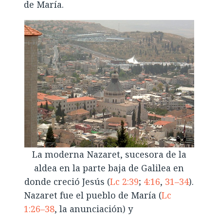
de María.
La moderna Nazaret, sucesora de la
aldea en la parte baja de Galilea en
donde creció Jesús (
Lc 2:39
;
4:16
,
31–34
).
Nazaret fue el pueblo de María (
Lc
1:26–38
, la anunciación) y