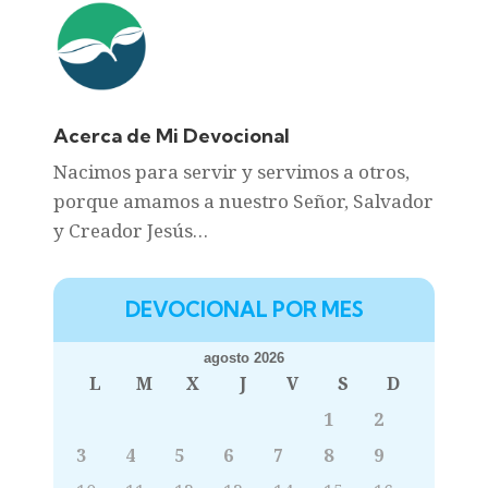
Acerca de Mi Devocional
Nacimos para servir y servimos a otros,
porque amamos a nuestro Señor, Salvador
y Creador Jesús…
DEVOCIONAL POR MES
agosto 2026
L
M
X
J
V
S
D
1
2
3
4
5
6
7
8
9