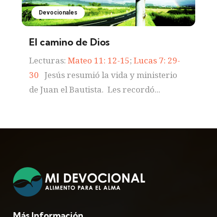
Devocionales
El camino de Dios
Lecturas:
Mateo 11: 12-15
;
Lucas 7: 29-
30
Jesús resumió la vida y ministerio
de Juan el Bautista. Les recordó...
Más Información