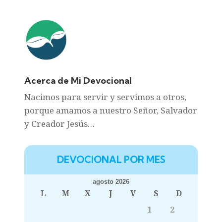
Acerca de Mi Devocional
Nacimos para servir y servimos a otros,
porque amamos a nuestro Señor, Salvador
y Creador Jesús…
DEVOCIONAL POR MES
agosto 2026
L
M
X
J
V
S
D
1
2