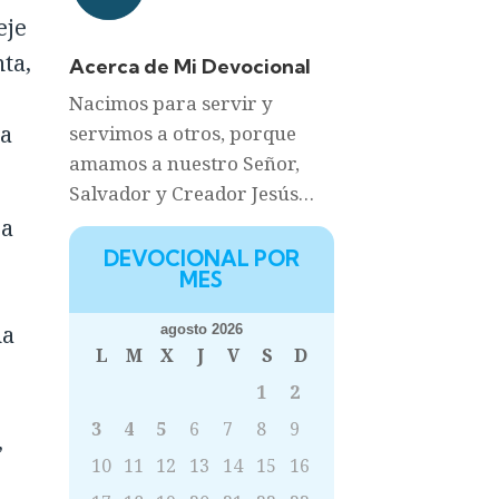
eje
ta,
Acerca de Mi Devocional
Nacimos para servir y
ía
servimos a otros, porque
amamos a nuestro Señor,
Salvador y Creador Jesús…
ra
DEVOCIONAL POR
MES
ha
agosto 2026
L
M
X
J
V
S
D
1
2
3
4
5
6
7
8
9
,
10
11
12
13
14
15
16