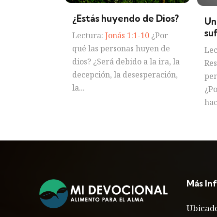
¿Estás huyendo de Dios?
Un
su
Lectura:
Jonás 1:1-10
¿Por
qué las personas huyen de
Lec
dios? ¿Será debido a la ira, la
Res
decepción, la desesperación,
pen
la...
¿Po
hac
Más In
Ubicado