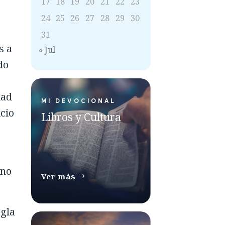
17
18
19
20
21
22
23
24
25
26
27
28
29
30
31
s a
« Jul
do
dad
MI DEVOCIONAL
cio
Libros y Cultura
ino
Ver más
egla