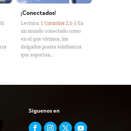
¡Conectados!
Si
Lectura:
1 Corintios 2:1-5
En
un mundo conectado como
en el que vivimos, los
ros
delgados postes telefónicos
que soportan...
Síguenos en