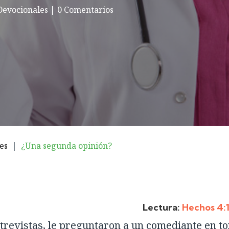
Devocionales
|
0 Comentarios
es
|
¿Una segunda opinión?
Lectura:
Hechos 4:
revistas, le preguntaron a un comediante en t