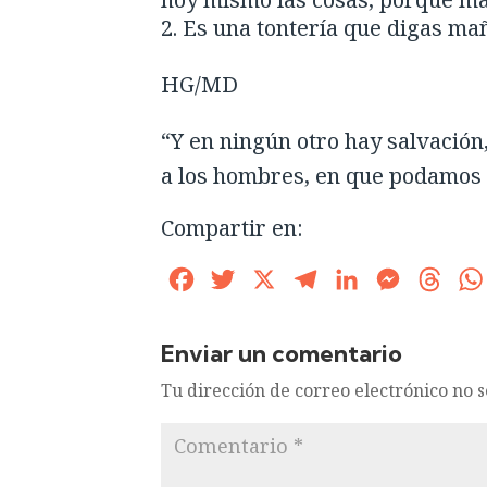
Es una tontería que digas mañ
HG/MD
“Y en ningún otro hay salvación
a los hombres, en que podamos 
Compartir en:
Facebook
Twitter
X
Telegram
LinkedIn
Messenge
Thre
Enviar un comentario
Tu dirección de correo electrónico no 