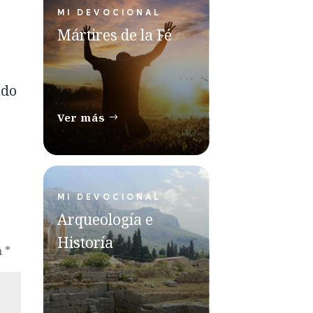
MI DEVOCIONAL
Mártires de la Fé
ado
Ver más
MI DEVOCIONAL
Arqueología e
Historía
n
*