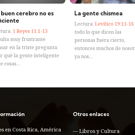
 buen cerebro no es
La gente chismea
ficiente
Lectura:
Levítico 19:11-16
tura:
1 Reyes 11:1-13
todo lo que dicen las
ulta muy frustrante
personas fuera cierto,
sar en la triste pregunta:
entonces muchos de nosot
r qué la gente inteligente
ya nos...
e cosas...
formación
Otros enlaces
s en Costa Rica, América
—
Libros y Cultura