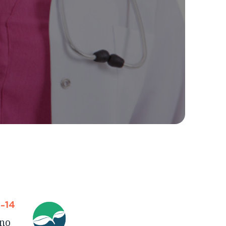
1-14
ono