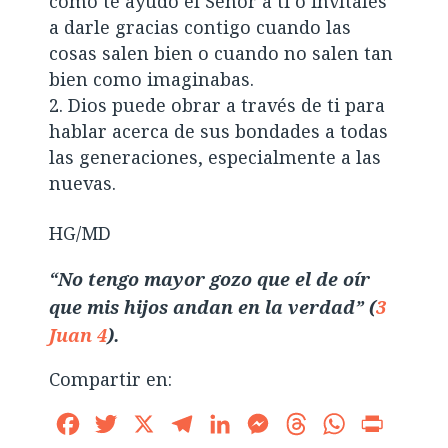
cómo te ayudó el Señor a ti o invítales
a darle gracias contigo cuando las
cosas salen bien o cuando no salen tan
bien como imaginabas.
Dios puede obrar a través de ti para
hablar acerca de sus bondades a todas
las generaciones, especialmente a las
nuevas.
HG/MD
“No tengo mayor gozo que el de oír
que mis hijos andan en la verdad” (
3
Juan 4
).
Compartir en:
Facebook
Twitter
X
Telegram
LinkedIn
Messenger
Threads
WhatsApp
Print