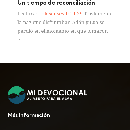
Un tiempo de reconciliación
Lectura:
Colosenses 1:19-29
Tristemente
la paz que disfrutaban Adán y Eva se
perdió en el momento en que tomaron
el...
Más Información