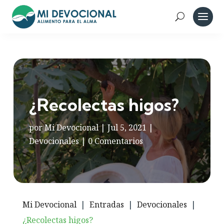
¿Recolectas higos?
por
Mi Devocional
|
Jul 5, 2021
|
Devocionales
|
0 Comentarios
Mi Devocional
|
Entradas
|
Devocionales
|
¿Recolectas higos?