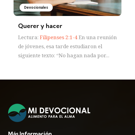
Devocionales
Querer y hacer
Lectura:
Filipenses 2:1-4
En una reunión
de jóvenes, esa tarde estudiaron el
siguiente texto: “No hagan nada por...
Más Información