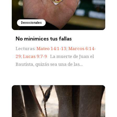
Devocionales
No minimices tus fallas
Lecturas:
Mateo 14:1-13
;
Marcos 6:14-
29
;
Lucas 9:7-9
La muerte de Juan el
Bautista, quizás sea una de las...