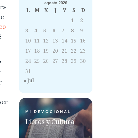
agosto 2026
ar»
L
M
X
J
V
S
D
te
1
2
eo
3
4
5
6
7
8
9
é
10
11
12
13
14
15
16
17
18
19
20
21
22
23
24
25
26
27
28
29
30
y
31
y
« Jul
r
ser
MI DEVOCIONAL
Libros y Cultura