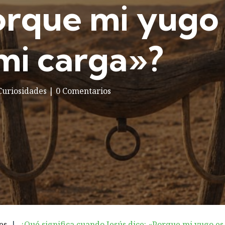
orque mi yugo e
 mi carga»?
Curiosidades
|
0 Comentarios
es
|
¿Qué significa cuando Jesús dice: «Porque mi yugo es 