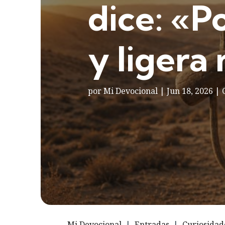
dice: «P
y ligera
por
Mi Devocional
|
Jun 18, 2026
|
Mi Devocional
|
Entradas
|
Curiosidad