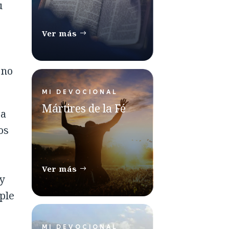
u
Ver más
 no
MI DEVOCIONAL
Mártires de la Fé
ra
os
Ver más
y
ple
MI DEVOCIONAL