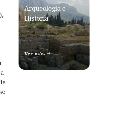
Arqueología e
),
Historía
Ver más
a
La
de
se
.