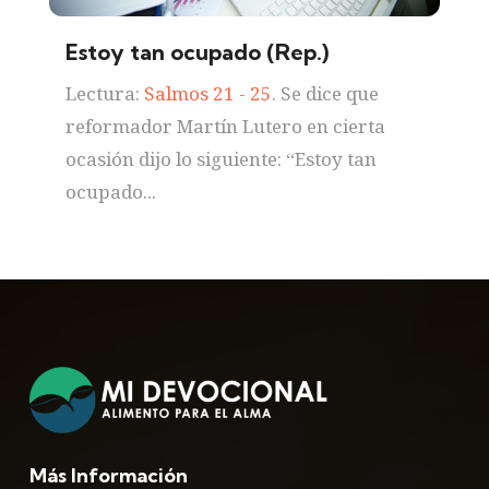
Estoy tan ocupado (Rep.)
Lectura:
Salmos 21 - 25
. Se dice que
reformador Martín Lutero en cierta
ocasión dijo lo siguiente: “Estoy tan
ocupado...
Más Información