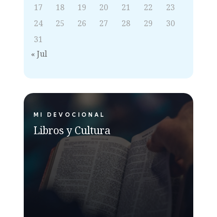
17
18
19
20
21
22
23
24
25
26
27
28
29
30
31
« Jul
MI DEVOCIONAL
Libros y Cultura