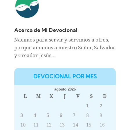
Acerca de Mi Devocional
Nacimos para servir y servimos a otros,
porque amamos a nuestro Señor, Salvador
y Creador Jesús…
DEVOCIONAL POR MES
agosto 2026
L
M
X
J
V
S
D
1
2
3
4
5
6
7
8
9
10
11
12
13
14
15
16