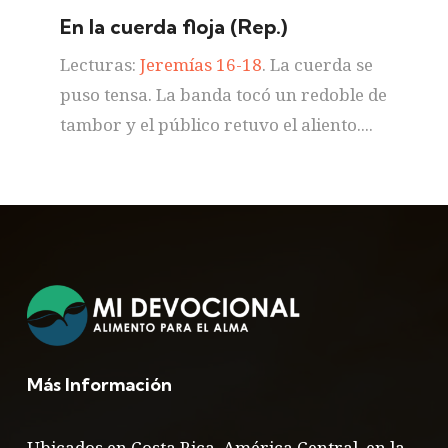
En la cuerda floja (Rep.)
Lecturas:
Jeremías 16-18
. La cuerda se
puso tensa. La banda tocó un redoble de
tambor y el público retuvo el aliento....
Más Información
Ubicados en Costa Rica, América Central, en la