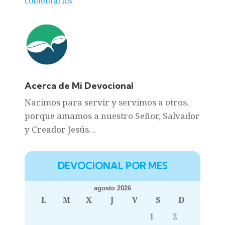
comentarios.
Acerca de Mi Devocional
Nacimos para servir y servimos a otros,
porque amamos a nuestro Señor, Salvador
y Creador Jesús…
DEVOCIONAL POR MES
agosto 2026
L
M
X
J
V
S
D
1
2