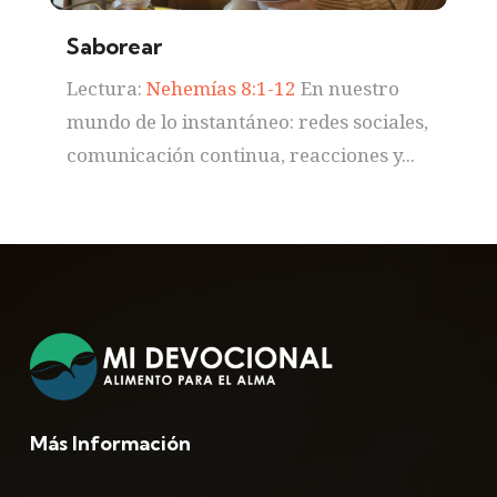
Saborear
Lectura:
Nehemías 8:1-12
En nuestro
mundo de lo instantáneo: redes sociales,
comunicación continua, reacciones y...
Más Información