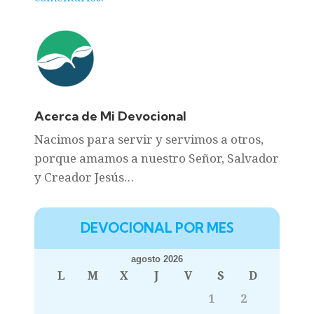
Acerca de Mi Devocional
Nacimos para servir y servimos a otros,
porque amamos a nuestro Señor, Salvador
y Creador Jesús…
DEVOCIONAL POR MES
agosto 2026
L
M
X
J
V
S
D
1
2