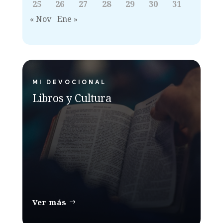
25
26
27
28
29
30
31
« Nov
Ene »
MI DEVOCIONAL
Libros y Cultura
Ver más