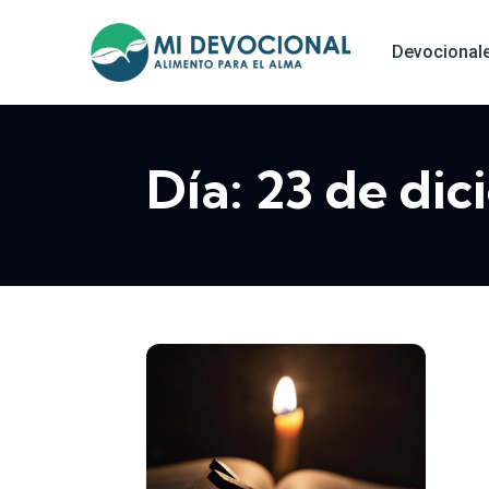
Devocional
Día:
23 de di