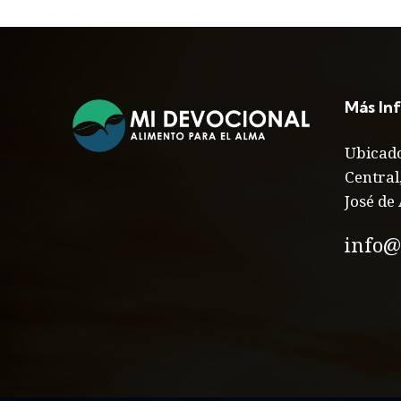
Más In
Ubicado
Central
José de 
info@