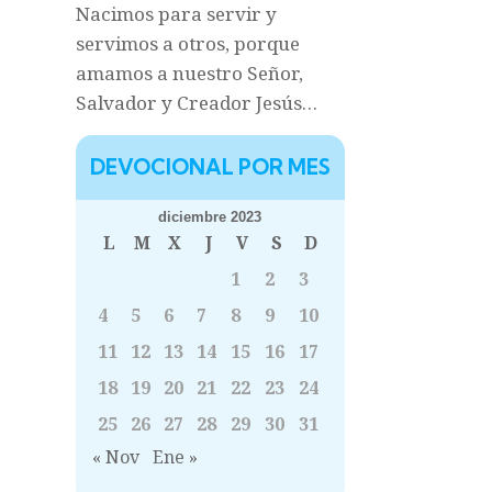
Nacimos para servir y
servimos a otros, porque
amamos a nuestro Señor,
Salvador y Creador Jesús…
DEVOCIONAL POR MES
diciembre 2023
L
M
X
J
V
S
D
1
2
3
4
5
6
7
8
9
10
11
12
13
14
15
16
17
18
19
20
21
22
23
24
25
26
27
28
29
30
31
« Nov
Ene »