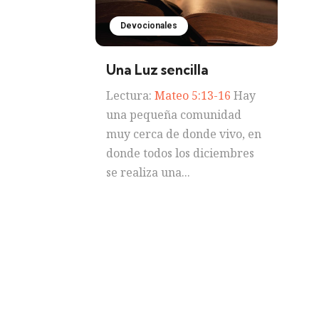
Devocionales
Una Luz sencilla
Lectura:
Mateo 5:13-16
Hay
una pequeña comunidad
muy cerca de donde vivo, en
donde todos los diciembres
se realiza una...