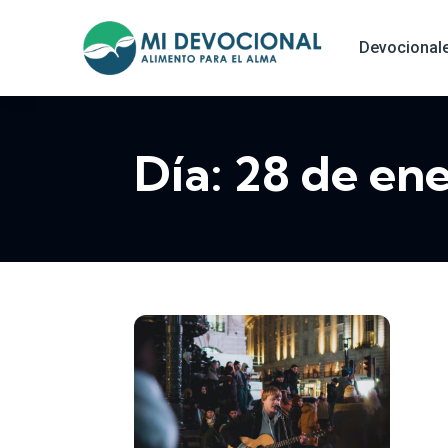
Devocional
Día:
28 de en