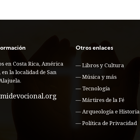
formación
Otros enlaces
s en Costa Rica, América
—
Libros y Cultura
, en la localidad de San
—
Música y más
Alajuela.
—
Tecnología
midevocional.org
—
Mártires de la Fé
—
Arqueología e Historia
—
Política de Privacidad