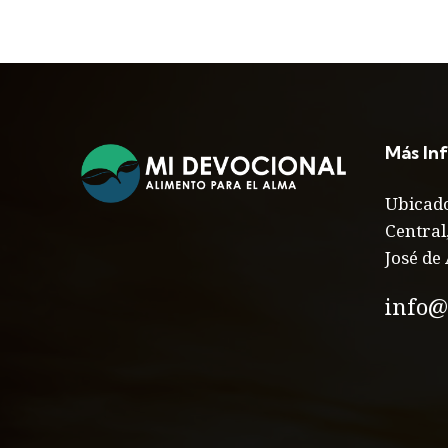
Más In
Ubicado
Central
José de 
info@