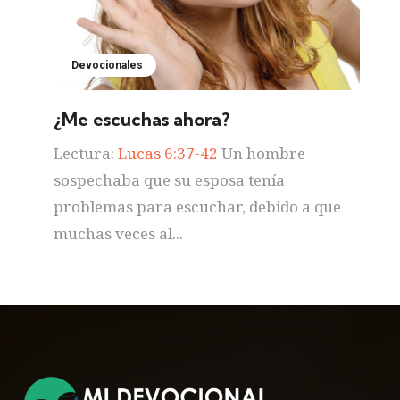
Devocionales
¿Me escuchas ahora?
Lectura:
Lucas 6:37-42
Un hombre
sospechaba que su esposa tenía
problemas para escuchar, debido a que
muchas veces al...