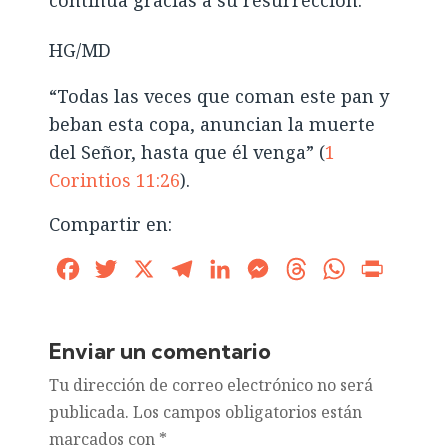
HG/MD
“Todas las veces que coman este pan y
beban esta copa, anuncian la muerte
del Señor, hasta que él venga” (
1
Corintios 11:26
).
Compartir en:
Facebook
Twitter
X
Telegram
LinkedIn
Messenger
Threads
WhatsApp
Print
Enviar un comentario
Tu dirección de correo electrónico no será
publicada.
Los campos obligatorios están
marcados con
*