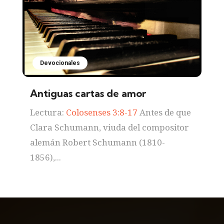
Devocionales
Antiguas cartas de amor
Lectura:
Colosenses 3:8-17
Antes de que
Clara Schumann, viuda del compositor
alemán Robert Schumann (1810-
1856),...