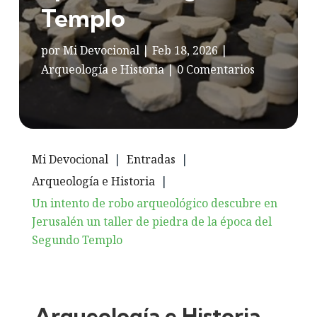
Templo
por
Mi Devocional
|
Feb 18, 2026
|
Arqueología e Historia
|
0 Comentarios
Mi Devocional
|
Entradas
|
Arqueología e Historia
|
Un intento de robo arqueológico descubre en
Jerusalén un taller de piedra de la época del
Segundo Templo
Arqueología e Historia