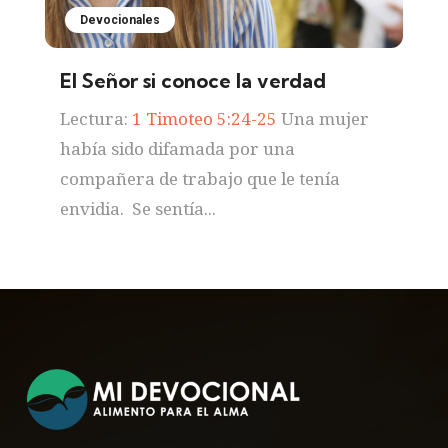
Devocionales
El Señor si conoce la verdad
Lectura:
1 Timoteo 5:24-25
Una mujer
había sido difamada por una
compañera de trabajo que le tenía
envidia. Se sentía...