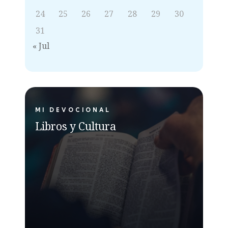
24
25
26
27
28
29
30
31
« Jul
MI DEVOCIONAL
Libros y Cultura