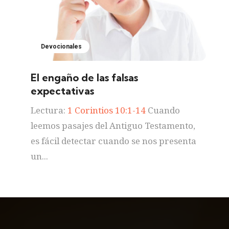
Devocionales
El engaño de las falsas
expectativas
Lectura:
1 Corintios 10:1-14
Cuando
leemos pasajes del Antiguo Testamento,
es fácil detectar cuando se nos presenta
un...