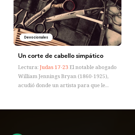
Devocionales
Un corte de cabello simpático
Lectura:
Judas 17-23
El notable abogado
William Jennings Bryan (1860-1925),
acudió donde un artista para que le...