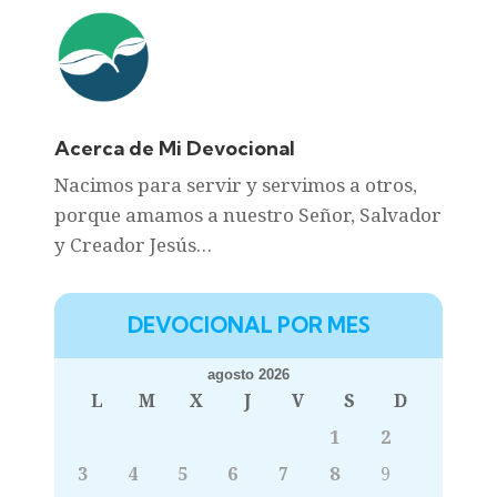
Acerca de Mi Devocional
Nacimos para servir y servimos a otros,
porque amamos a nuestro Señor, Salvador
y Creador Jesús…
DEVOCIONAL POR MES
agosto 2026
L
M
X
J
V
S
D
1
2
3
4
5
6
7
8
9