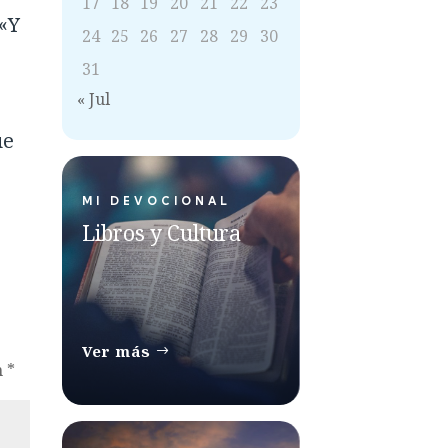
17
18
19
20
21
22
23
 «Y
24
25
26
27
28
29
30
31
« Jul
ue
MI DEVOCIONAL
Libros y Cultura
Ver más
n
*