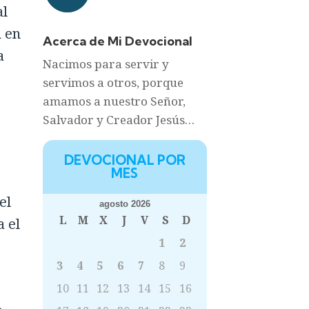
al
n en
Acerca de Mi Devocional
a
Nacimos para servir y
servimos a otros, porque
amamos a nuestro Señor,
Salvador y Creador Jesús…
DEVOCIONAL POR
MES
el
agosto 2026
L
M
X
J
V
S
D
a el
1
2
3
4
5
6
7
8
9
10
11
12
13
14
15
16
n