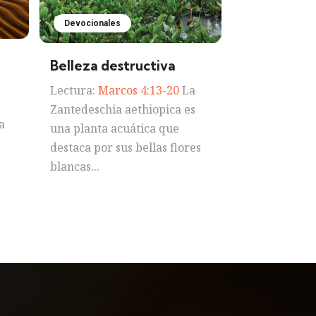
Devocionales
Belleza destructiva
Lectura:
Marcos 4:13-20
La
Zantedeschia aethiopica es
a
una planta acuática que
destaca por sus bellas flores
blancas...