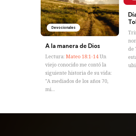
Dí
To
Devocionales
Tri
nom
A la manera de Dios
de 
Lectura:
Mateo 18:1-14
Un
est
viejo conocido me contó la
ubi
siguiente historia de su vida:
"A mediados de los años 70,
mi...