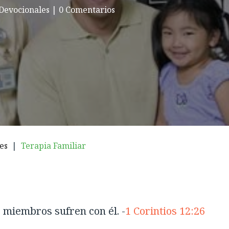
Devocionales
|
0 Comentarios
es
|
Terapia Familiar
s miembros sufren con él. -
1 Corintios 12:26