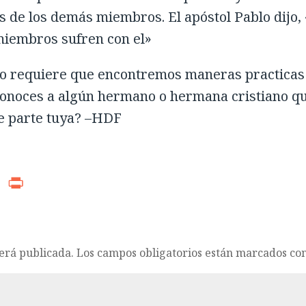
os de los demás miembros. El apóstol Pablo dijo,
miembros sufren con el»
pio requiere que encontremos maneras practicas
¿Conoces a algún hermano o hermana cristiano q
de parte tuya? –HDF
r
ads
WhatsApp
Print
será publicada.
Los campos obligatorios están marcados co