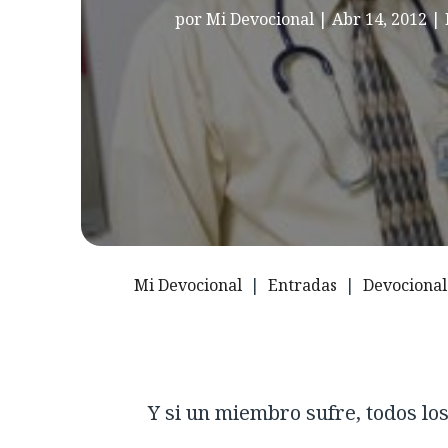
por
Mi Devocional
|
Abr 14, 2012
|
Mi Devocional
|
Entradas
|
Devocional
Y si un miembro sufre, todos lo