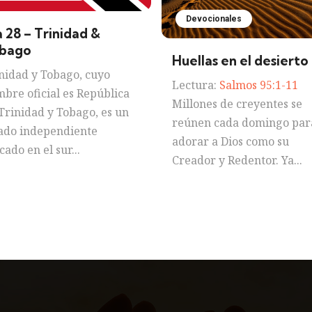
Devocionales
a 28 – Trinidad &
bago
Huellas en el desierto
nidad y Tobago, cuyo
Lectura:
Salmos 95:1-11
bre oficial es República
Millones de creyentes se
Trinidad y Tobago, es un
reúnen cada domingo par
ado independiente
adorar a Dios como su
cado en el sur...
Creador y Redentor. Ya...