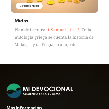
Devocionales
Midas
Plan de Lectura:
1 Samuel 11 –13
. En la
mitología griega se cuenta la historia de
Midas, rey de Frigia, era hijo del...
Más Información