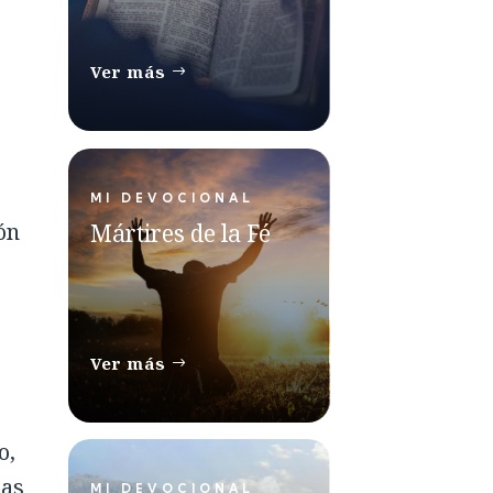
Ver más
MI DEVOCIONAL
ón
Mártires de la Fé
Ver más
o,
ras
MI DEVOCIONAL