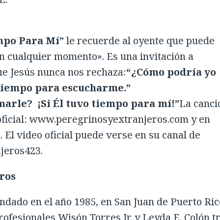
mpo Para Mí”
le recuerde al oyente que puede
n cualquier momento». Es una invitación a
ue Jesús nunca nos rechaza:
“¿Cómo podría yo
 tiempo para escucharme.”
marle? ¡Si Él tuvo tiempo para mí!”
La canci
 oficial: www.peregrinosyextranjeros.com y en
 El video oficial puede verse en su canal de
jeros423.
ros
ndado en el año 1985, en San Juan de Puerto Ric
ofesionales Wisón Torres Jr. y Leyda E. Colón t