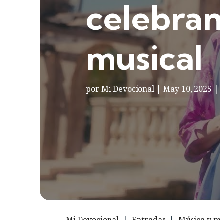
celebran
musical
por
Mi Devocional
|
May 10, 2025
Mi Devocional
|
Entradas
|
Música y má