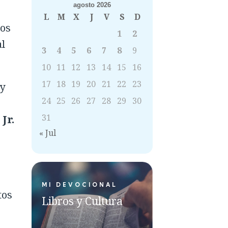
agosto 2026
L
M
X
J
V
S
D
ios
1
2
al
3
4
5
6
7
8
9
10
11
12
13
14
15
16
17
18
19
20
21
22
23
y
24
25
26
27
28
29
30
31
Jr.
« Jul
MI DEVOCIONAL
tos
Libros y Cultura