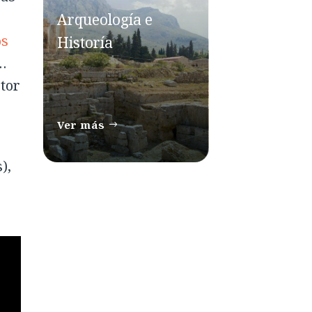
Arqueología e
os
Historía
…
tor
Ver más
),