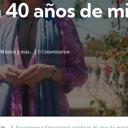
 40 años de mi
|
Música y más...
|
0 Comentarios
s...
|
Peregrinos y Extranjeros celebran 40 años de mini