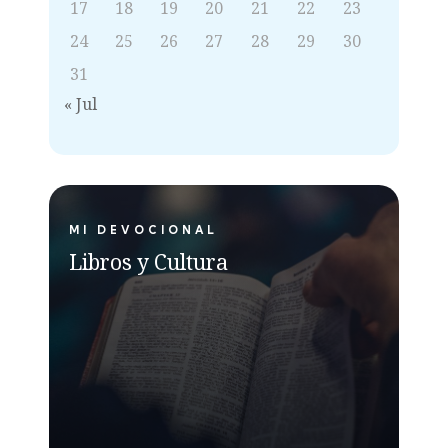
17
18
19
20
21
22
23
24
25
26
27
28
29
30
31
« Jul
MI DEVOCIONAL
Libros y Cultura