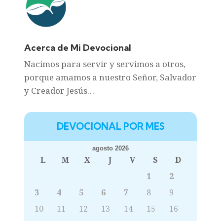
Acerca de Mi Devocional
Nacimos para servir y servimos a otros,
porque amamos a nuestro Señor, Salvador
y Creador Jesús…
DEVOCIONAL POR MES
agosto 2026
L
M
X
J
V
S
D
1
2
3
4
5
6
7
8
9
10
11
12
13
14
15
16