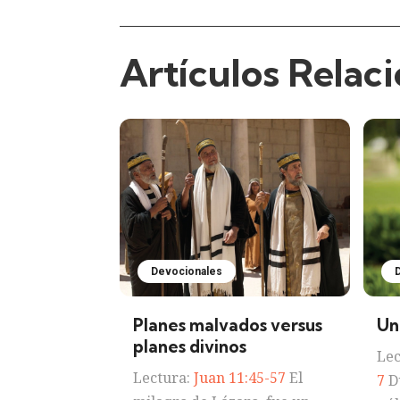
Artículos Relac
Devocionales
Planes malvados versus
Un
planes divinos
Lec
Lectura:
Juan 11:45-57
El
7
Du