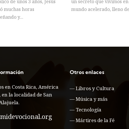
lico de unos 3 años, Jesús
un secreto que vivimos en
ó muchas horas
mundo acelerado, lleno de.
eñando y...
formación
Otros enlaces
s en Costa Rica, América
—
Libros y Cultura
, en la localidad de San
—
Música y más
Alajuela.
—
Tecnología
midevocional.org
—
Mártires de la Fé