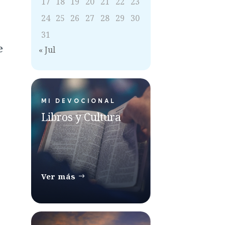
17
18
19
20
21
22
23
24
25
26
27
28
29
30
31
e
« Jul
MI DEVOCIONAL
Libros y Cultura
Ver más