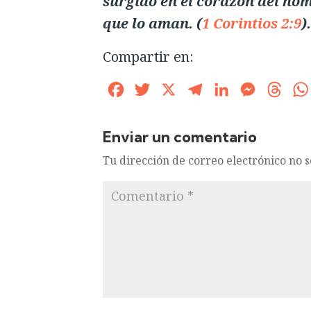
surgido en el corazón del hom
que lo aman. (
1 Corintios 2:9
).
Compartir en:
Facebook
Twitter
X
Telegram
LinkedIn
Messenge
Thre
Enviar un comentario
Tu dirección de correo electrónico no 