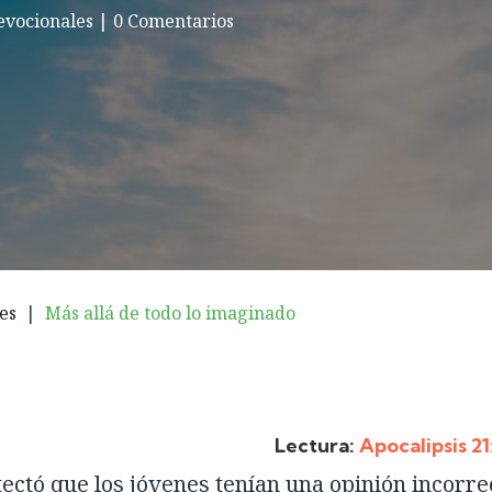
evocionales
|
0 Comentarios
es
|
Más allá de todo lo imaginado
Lectura:
Apocalipsis 21
tectó que los jóvenes tenían una opinión incorre