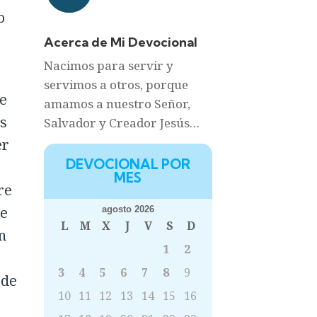
o
Acerca de Mi Devocional
Nacimos para servir y
servimos a otros, porque
e
amamos a nuestro Señor,
es
Salvador y Creador Jesús…
er
DEVOCIONAL POR
MES
re
Se
agosto 2026
L
M
X
J
V
S
D
n
1
2
3
4
5
6
7
8
9
 de
10
11
12
13
14
15
16