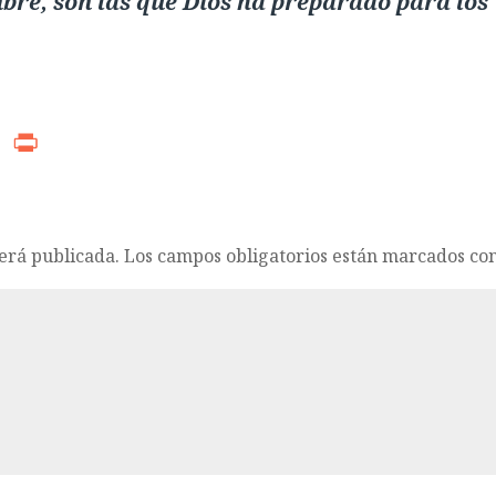
bre, son las que Dios ha preparado para los
r
ads
WhatsApp
Print
será publicada.
Los campos obligatorios están marcados co