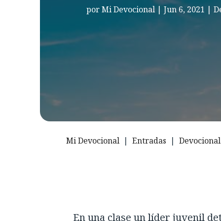
por
Mi Devocional
|
Jun 6, 2021
|
D
Mi Devocional
|
Entradas
|
Devocional
En una clase un líder juvenil de