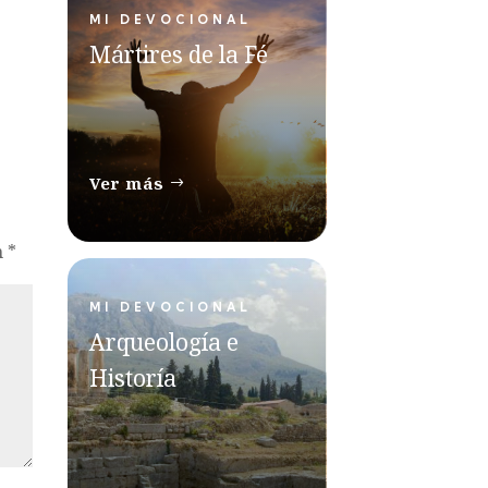
MI DEVOCIONAL
Mártires de la Fé
Ver más
n
*
MI DEVOCIONAL
Arqueología e
Historía