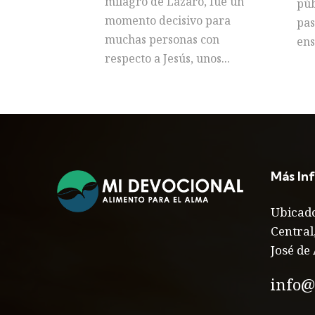
milagro de Lázaro, fue un
púb
momento decisivo para
pas
muchas personas con
ens
respecto a Jesús, unos...
Más In
Ubicado
Central
José de 
info@