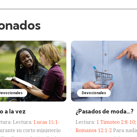
ionados
Devocionales
Devocionales
o a la vez
¿Pasados de moda…?
tura: Lectura:
Lucas 15:1-
Lectura:
1 Timoteo 2:8-10
;
rante su corto ministerio
Romanos 12:1-2
Para nadie