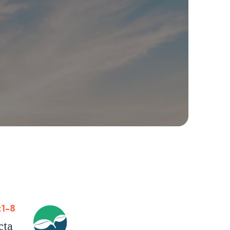
:1-8
cta