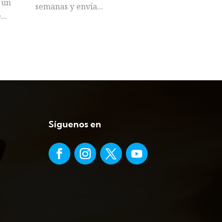
 un
semanas y envía...
..
Síguenos en