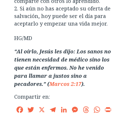
comparte con otros lo aprendido.
Si aún no has aceptado su oferta de
salvación, hoy puede ser el día para
aceptarlo y empezar una vida mejor.
HG/MD
“Al oírlo, Jesús les dijo: Los sanos no
tienen necesidad de médico sino los
que están enfermos. No he venido
para llamar a justos sino a
pecadores.” (
Marcos 2:17
).
Compartir en:
Facebook
Twitter
X
Telegram
LinkedIn
Messenger
Threads
WhatsApp
Print