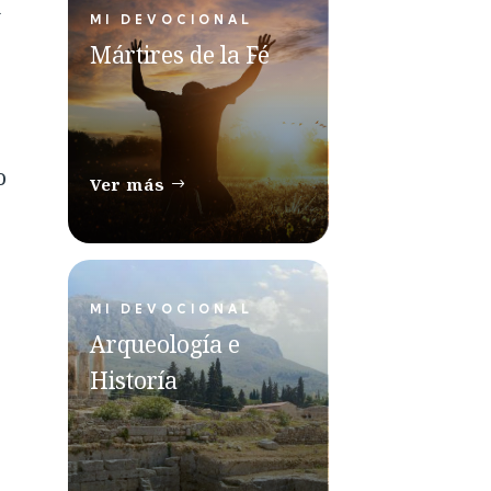
u
MI DEVOCIONAL
Mártires de la Fé
o
Ver más
MI DEVOCIONAL
Arqueología e
Historía