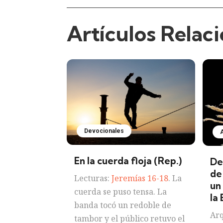
Artículos Relac
Devocionales
A
En la cuerda floja (Rep.)
De
de
Lecturas:
Jeremías 16-18
. La
un
cuerda se puso tensa. La
la 
banda tocó un redoble de
Arq
tambor y el público retuvo el