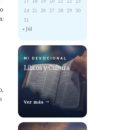
a
17
18
19
20
21
22
23
jo
24
25
26
27
28
29
30
a:
31
« Jul
MI DEVOCIONAL
Libros y Cultura
o,
o
Ver más