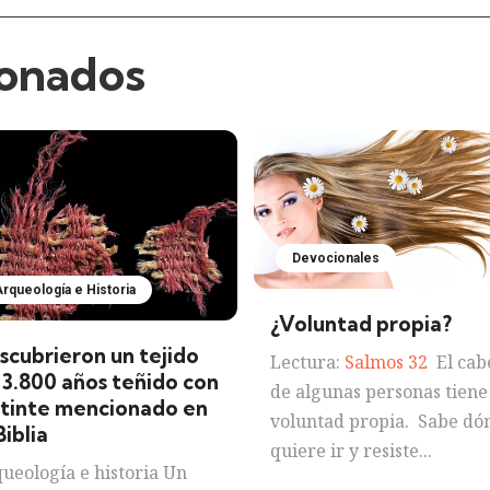
ionados
Devocionales
rqueología e Historia
¿Voluntad propia?
scubrieron un tejido
Lectura:
Salmos 32
El cabe
 3.800 años teñido con
de algunas personas tiene
 tinte mencionado en
voluntad propia. Sabe dó
Biblia
quiere ir y resiste...
ueología e historia Un