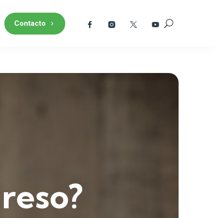
Contacto
greso?