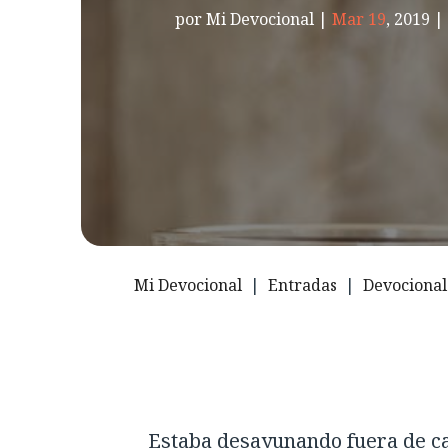
por
Mi Devocional
|
Mar 19
, 2019
Mi Devocional
|
Entradas
|
Devocional
Estaba desayunando fuera de ca