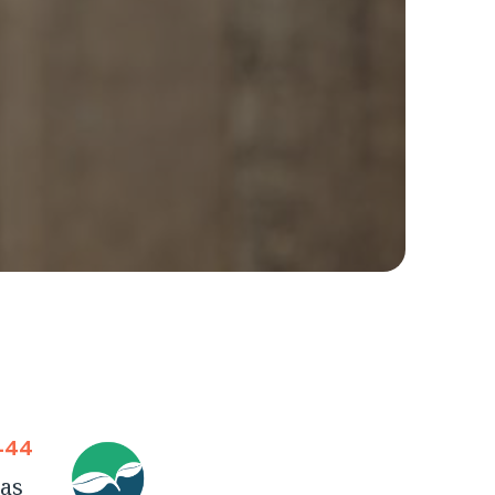
-44
sas