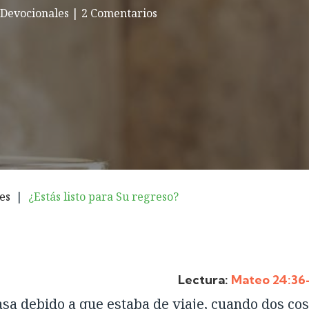
|
Devocionales
|
2 Comentarios
es
|
¿Estás listo para Su regreso?
Lectura:
Mateo 24:36
sa debido a que estaba de viaje, cuando dos co