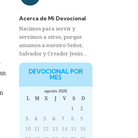
Acerca de Mi Devocional
Nacimos para servir y
servimos a otros, porque
amamos a nuestro Señor,
Salvador y Creador Jesús…
e
DEVOCIONAL POR
an
MES
on
agosto 2026
L
M
X
J
V
S
D
1
2
3
4
5
6
7
8
9
10
11
12
13
14
15
16