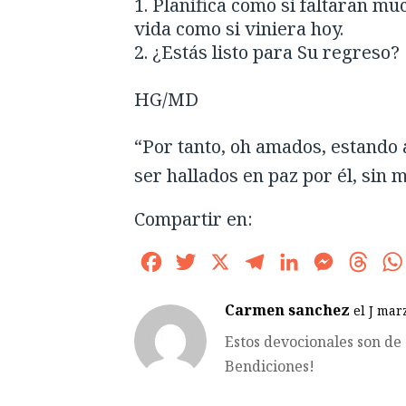
Planifica como si faltaran mu
vida como si viniera hoy.
¿Estás listo para Su regreso?
HG/MD
“Por tanto, oh amados, estando 
ser hallados en paz por él, sin 
Compartir en:
Facebook
Twitter
X
Telegram
LinkedIn
Messenge
Thre
Carmen sanchez
el J mar
Estos devocionales son de
Bendiciones!