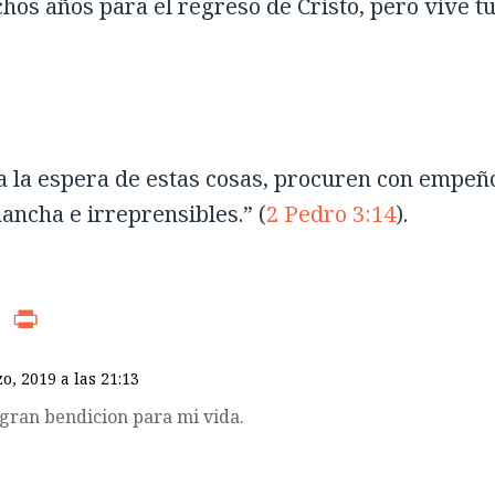
chos años para el regreso de Cristo, pero vive t
a la espera de estas cosas, procuren con empeñ
mancha e irreprensibles.” (
2 Pedro 3:14
).
r
ads
WhatsApp
Print
zo, 2019 a las 21:13
 gran bendicion para mi vida.