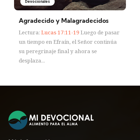
Devocionales
Agradecido y Malagradecidos
Lectura:
Lucas 17:11-19
Luego de pasar
un tiempo en Efraín, el Señor continúa
su peregrinaje final y ahora se
desplaza...