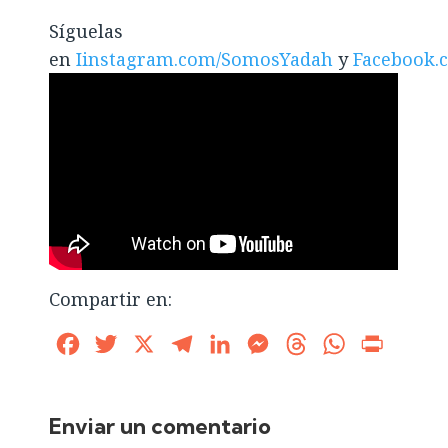
Síguelas
en
Iinstagram.com/SomosYadah
y
Facebook.
Compartir en:
Facebook
Twitter
X
Telegram
LinkedIn
Messenger
Threads
WhatsApp
Print
Enviar un comentario