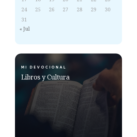
24
25
26
27
28
29
30
31
« Jul
MI DEVOCIONAL
Libros y Cultura