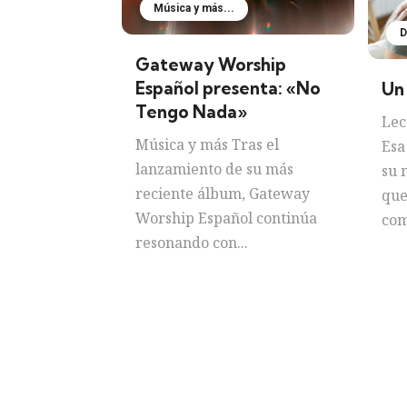
Música y más...
D
Gateway Worship
Español presenta: «No
Un 
Tengo Nada»
Lec
Música y más Tras el
Esa
lanzamiento de su más
su 
reciente álbum, Gateway
que
Worship Español continúa
com
resonando con...