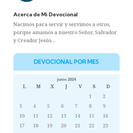
Acerca de Mi Devocional
Nacimos para servir y servimos a otros,
porque amamos a nuestro Señor, Salvador
y Creador Jesús…
DEVOCIONAL POR MES
junio 2024
L
M
X
J
V
S
D
1
2
3
4
5
6
7
8
9
10
11
12
13
14
15
16
17
18
19
20
21
22
23