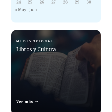
24
25
26
27
28
29
30
« May
Jul »
MI DEVOCIONAL
Libros y Cultura
Ver más