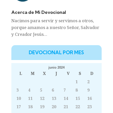
Acerca de Mi Devocional
Nacimos para servir y servimos a otros,
porque amamos a nuestro Señor, Salvador
y Creador Jesús…
DEVOCIONAL POR MES
junio 2024
L
M
X
J
V
S
D
1
2
3
4
5
6
7
8
9
10
11
12
13
14
15
16
17
18
19
20
21
22
23