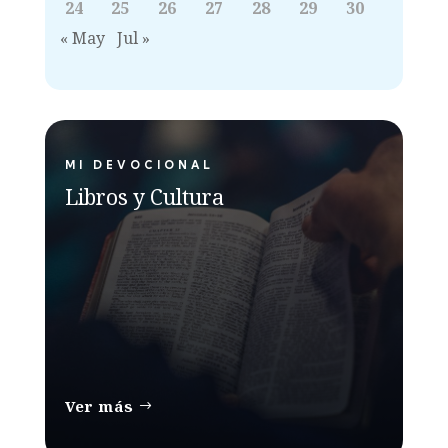
24
25
26
27
28
29
30
« May
Jul »
MI DEVOCIONAL
Libros y Cultura
Ver más