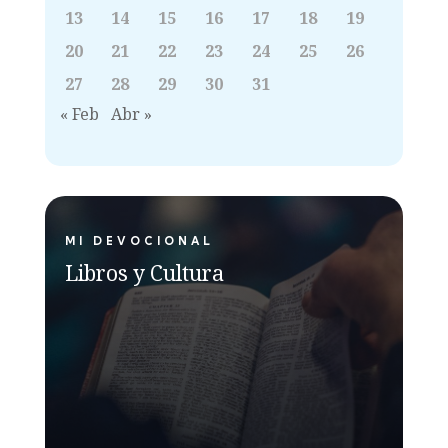
13
14
15
16
17
18
19
20
21
22
23
24
25
26
27
28
29
30
31
« Feb
Abr »
MI DEVOCIONAL
Libros y Cultura