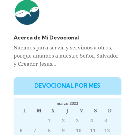
Acerca de Mi Devocional
Nacimos para servir y servimos a otros,
porque amamos a nuestro Señor, Salvador
y Creador Jesús…
DEVOCIONAL POR MES
marzo 2023
L
M
X
J
V
S
D
1
2
3
4
5
6
7
8
9
10
11
12