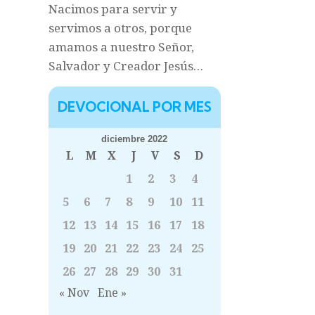
Nacimos para servir y
servimos a otros, porque
amamos a nuestro Señor,
Salvador y Creador Jesús…
DEVOCIONAL POR MES
diciembre 2022
L
M
X
J
V
S
D
1
2
3
4
5
6
7
8
9
10
11
12
13
14
15
16
17
18
19
20
21
22
23
24
25
26
27
28
29
30
31
« Nov
Ene »