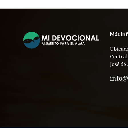
Más In
Ubicado
Central
José de 
info@