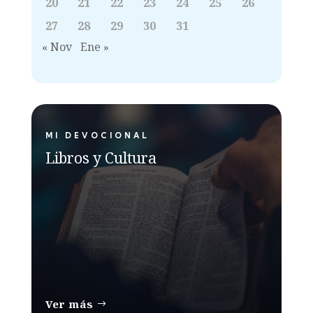
20
21
22
23
24
25
26
27
28
29
30
31
« Nov
Ene »
MI DEVOCIONAL
Libros y Cultura
Ver más