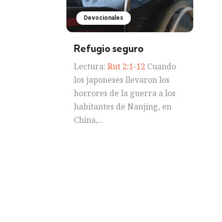
Devocionales
Refugio seguro
Lectura:
Rut 2:1-12
Cuando
los japoneses llevaron los
horrores de la guerra a los
habitantes de Nanjing, en
China,...