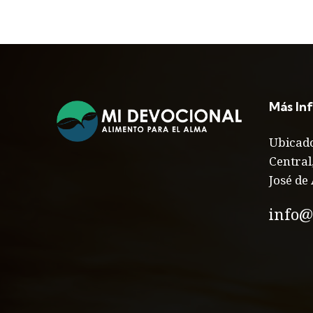
Más In
Ubicado
Central
José de 
info@