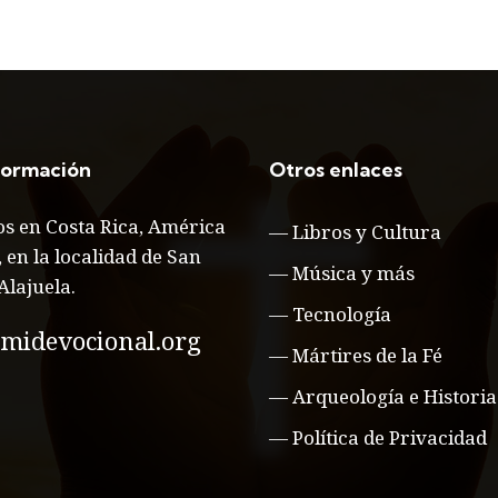
formación
Otros enlaces
s en Costa Rica, América
—
Libros y Cultura
, en la localidad de San
—
Música y más
Alajuela.
—
Tecnología
midevocional.org
—
Mártires de la Fé
—
Arqueología e Historia
—
Política de Privacidad