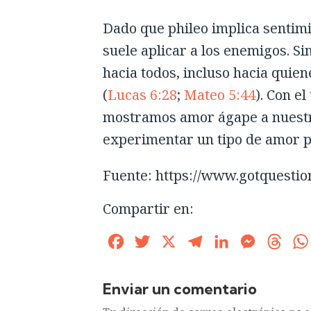
Dado que phileo implica sentimi
suele aplicar a los enemigos. 
hacia todos, incluso hacia quien
(
Lucas 6:28
;
Mateo 5:44
). Con e
mostramos amor ágape a nuestr
experimentar un tipo de amor phi
Fuente: https://www.gotquestio
Compartir en:
Facebook
Twitter
X
Telegram
LinkedIn
Messenge
Thre
Enviar un comentario