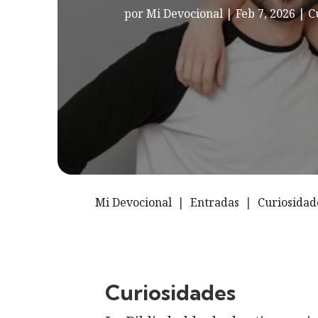
por
Mi Devocional
|
Feb 7, 2026
|
C
Mi Devocional
|
Entradas
|
Curiosidad
Curiosidades