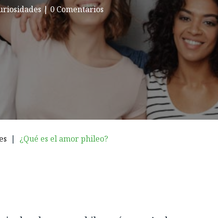
uriosidades
|
0 Comentarios
es
|
¿Qué es el amor phileo?