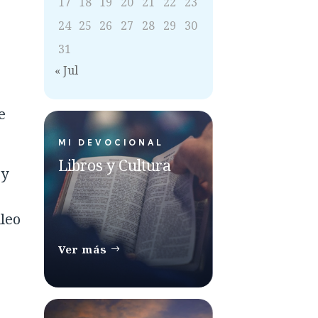
17
18
19
20
21
22
23
24
25
26
27
28
29
30
31
« Jul
e
MI DEVOCIONAL
Libros y Cultura
 y
ileo
Ver más