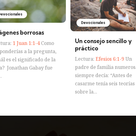
Devocionales
Devocionales
ágenes borrosas
Un consejo sencillo y
tura:
1 Juan 1:1-4
Como
práctico
ponderías a la pregunta,
Lectura:
Efesios 6:1-9
Un
ál es el significado de la
padre de familia numeros
a? Jonathan Gabay fue
siempre decía: “Antes de
.
casarme tenía seis teorías
sobre la...