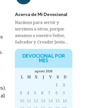
Acerca de Mi Devocional
Nacimos para servir y
servimos a otros, porque
amamos a nuestro Señor,
os
Salvador y Creador Jesús…
o.
DEVOCIONAL POR
MES
agosto 2026
L
M
X
J
V
S
D
1
2
s).
3
4
5
6
7
8
9
 al
10
11
12
13
14
15
16