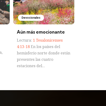
Devocionales
Aún más emocionante
Lectura:
1 Tesalonicenses
4:13-18
En los países del
a,
hemisferio norte donde están
presentes las cuatro
estaciones del...