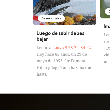
Devocionales
Im
Luego de subir debes
Lec
bajar
res
Lectura:
Lucas 9:28-29
;
34-42
¿Cu
Hoy hace 65 años, un 29 de
vid
mayo de 1953, Sir Edmont
un..
Hillary, logró una hazaña que
hasta...